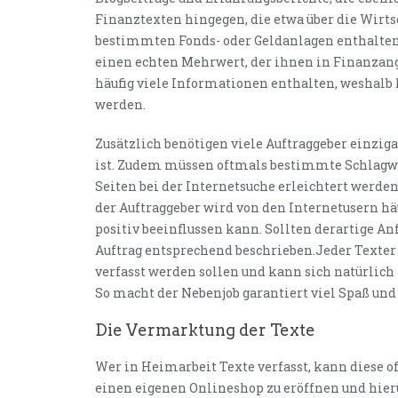
Finanztexten hingegen, die etwa über die Wirts
bestimmten Fonds- oder Geldanlagen enthalten, 
einen echten Mehrwert, der ihnen in Finanzan
häufig viele Informationen enthalten, weshalb 
werden.
Zusätzlich benötigen viele Auftraggeber einzigar
ist. Zudem müssen oftmals bestimmte Schlagwör
Seiten bei der Internetsuche erleichtert werde
der Auftraggeber wird von den Internetusern 
positiv beeinflussen kann. Sollten derartige A
Auftrag entsprechend beschrieben.Jeder Texter 
verfasst werden sollen und kann sich natürlich 
So macht der Nebenjob garantiert viel Spaß und
Die Vermarktung der Texte
Wer in Heimarbeit Texte verfasst, kann diese of
einen eigenen Onlineshop zu eröffnen und hierü