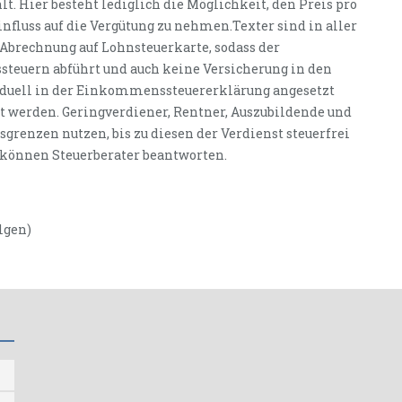
lt. Hier besteht lediglich die Möglichkeit, den Preis pro
fluss auf die Vergütung zu nehmen.Texter sind in aller
e Abrechnung auf Lohnsteuerkarte, sodass der
teuern abführt und auch keine Versicherung in den
viduell in der Einkommenssteuererklärung angesetzt
t werden. Geringverdiener, Rentner, Auszubildende und
enzen nutzen, bis zu diesen der Verdienst steuerfrei
t können Steuerberater beantworten.
lgen)