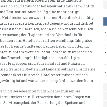
Erfahrung im Bereich Hotelwesen. Eine fundierte
Bereich Tourismus oder Reisejournalismus, ist wichtige
nd Testinstitutionen häufig eine mehrjährige
Hoteltester waren zuvor in einer Hoteldirektion tätig.
enschen zugehen können, vertrauenswürdig und diskret
essresistenz, Überblick, aber auch den geschulten Blick
 Untersuchung der Hygiene und das Verständnis für
rhanden sein. Hoteltester sollten wandlungsfähig, aber
sse für fremde Städte und Länder haben und offen für
achten, nicht immer und überall erkannt zu werden und
das Erscheinungsbild möglichst unauffällig zu
g der Fragebögen sind Schreibtalent und Präzision
ein in fremden Städten und Ländern aufhalten, sind eine
reundeskreis hilfreich. Hoteltester müssen auf den
ngswürdig ist und was anderen empfohlen werden kann.
gen und Reisebeschreibungen, daher müssen sie
d strukturiert sein. Hier werden dann etwa Fragen zur
n Serviceangebot, der Beurteilung der Speisen und