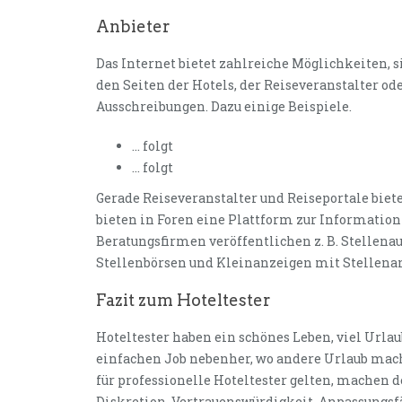
Anbieter
Das Internet bietet zahlreiche Möglichkeiten, s
den Seiten der Hotels, der Reiseveranstalter od
Ausschreibungen. Dazu einige Beispiele.
… folgt
… folgt
Gerade Reiseveranstalter und Reiseportale bie
bieten in Foren eine Plattform zur Informati
Beratungsfirmen veröffentlichen z. B. Stelle
Stellenbörsen und Kleinanzeigen mit Stellena
Fazit zum Hoteltester
Hoteltester haben ein schönes Leben, viel Urla
einfachen Job nebenher, wo andere Urlaub mache
für professionelle Hoteltester gelten, machen d
Diskretion, Vertrauenswürdigkeit, Anpassungsfäh