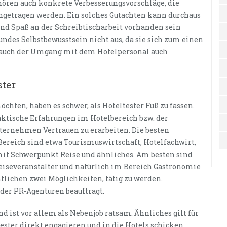
hören auch konkrete Verbesserungsvorschläge, die
ngetragen werden. Ein solches Gutachten kann durchaus
d und Spaß an der Schreibtischarbeit vorhanden sein
ndes Selbstbewusstsein nicht aus, da sie sich zum einen
n auch der Umgang mit dem Hotelpersonal auch
ster
chten, haben es schwer, als Hoteltester Fuß zu fassen.
raktische Erfahrungen im Hotelbereich bzw. der
ernehmen Vertrauen zu erarbeiten. Die besten
ereich sind etwa Tourismuswirtschaft, Hotelfachwirt,
it Schwerpunkt Reise und ähnliches. Am besten sind
Reiseveranstalter und natürlich im Bereich Gastronomie
ntlichen zwei Möglichkeiten, tätig zu werden.
er PR-Agenturen beauftragt.
nd ist vor allem als Nebenjob ratsam. Ähnliches gilt für
tester direkt engagieren und in die Hotels schicken.