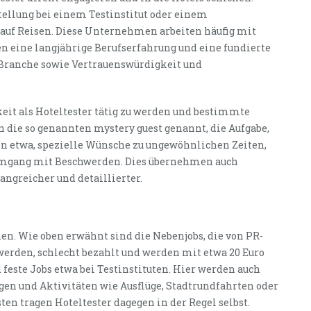
stellung bei einem Testinstitut oder einem
f Reisen. Diese Unternehmen arbeiten häufig mit
 eine langjährige Berufserfahrung und eine fundierte
Branche sowie Vertrauenswürdigkeit und
eit als Hoteltester tätig zu werden und bestimmte
 die so genannten mystery guest genannt, die Aufgabe,
en etwa, spezielle Wünsche zu ungewöhnlichen Zeiten,
Umgang mit Beschwerden. Dies übernehmen auch
angreicher und detaillierter.
en. Wie oben erwähnt sind die Nebenjobs, die von PR-
erden, schlecht bezahlt und werden mit etwa 20 Euro
 feste Jobs etwa bei Testinstituten. Hier werden auch
gen und Aktivitäten wie Ausflüge, Stadtrundfahrten oder
ten tragen Hoteltester dagegen in der Regel selbst.