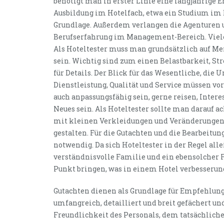
benötigt man in erster Linie eine langjährige 
Ausbildung im Hotelfach, etwa ein Studium im 
Grundlage. Außerdem verlangen die Agenturen u
Berufserfahrung im Management-Bereich. Viele 
Als Hoteltester muss man grundsätzlich auf M
sein. Wichtig sind zum einen Belastbarkeit, Str
für Details. Der Blick für das Wesentliche, die
Dienstleistung, Qualität und Service müssen vo
auch anpassungsfähig sein, gerne reisen, Intere
Neues sein. Als Hoteltester sollte man darauf 
mit kleinen Verkleidungen und Veränderungen 
gestalten. Für die Gutachten und die Bearbeitun
notwendig. Da sich Hoteltester in der Regel all
verständnisvolle Familie und ein ebensolcher F
Punkt bringen, was in einem Hotel verbesseru
Gutachten dienen als Grundlage für Empfehlun
umfangreich, detailliert und breit gefächert un
Freundlichkeit des Personals, dem tatsächliche