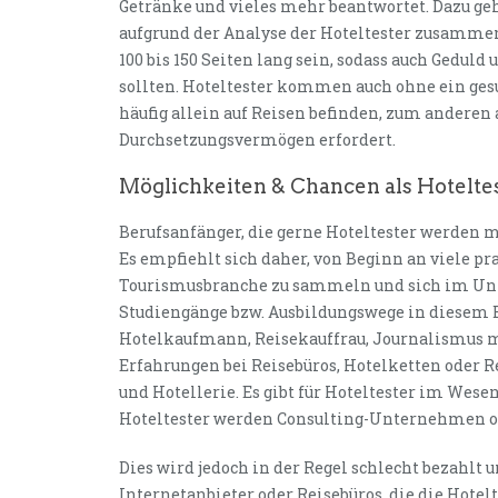
Getränke und vieles mehr beantwortet. Dazu ge
aufgrund der Analyse der Hoteltester zusamme
100 bis 150 Seiten lang sein, sodass auch Gedul
sollten. Hoteltester kommen auch ohne ein gesu
häufig allein auf Reisen befinden, zum andere
Durchsetzungsvermögen erfordert.
Möglichkeiten & Chancen als Hotelte
Berufsanfänger, die gerne Hoteltester werden mö
Es empfiehlt sich daher, von Beginn an viele p
Tourismusbranche zu sammeln und sich im Unt
Studiengänge bzw. Ausbildungswege in diesem B
Hotelkaufmann, Reisekauffrau, Journalismus m
Erfahrungen bei Reisebüros, Hotelketten oder 
und Hotellerie. Es gibt für Hoteltester im Wese
Hoteltester werden Consulting-Unternehmen od
Dies wird jedoch in der Regel schlecht bezahlt u
Internetanbieter oder Reisebüros, die die Hotel