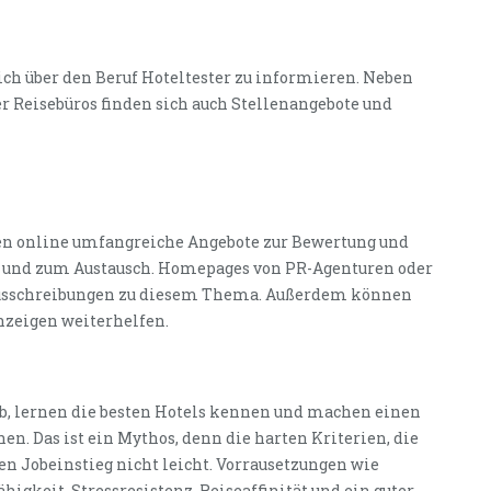
ich über den Beruf Hoteltester zu informieren. Neben
er Reisebüros finden sich auch Stellenangebote und
ten online umfangreiche Angebote zur Bewertung und
on und zum Austausch. Homepages von PR-Agenturen oder
nausschreibungen zu diesem Thema. Außerdem können
nzeigen weiterhelfen.
ub, lernen die besten Hotels kennen und machen einen
n. Das ist ein Mythos, denn die harten Kriterien, die
en Jobeinstieg nicht leicht. Vorrausetzungen wie
igkeit, Stressresistenz, Reiseaffinität und ein guter